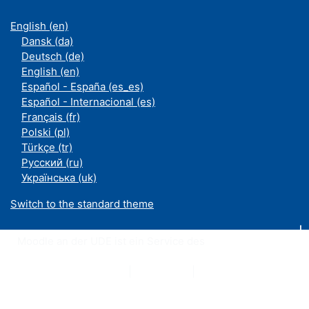
English ‎(en)‎
Dansk ‎(da)‎
Deutsch ‎(de)‎
English ‎(en)‎
Español - España ‎(es_es)‎
Español - Internacional ‎(es)‎
Français ‎(fr)‎
Polski ‎(pl)‎
Türkçe ‎(tr)‎
Русский ‎(ru)‎
Українська ‎(uk)‎
Switch to the standard theme
Moodle an der UDE ist ein Service des
ZIM
Datenschutzerklärung
|
Impressum
|
Kontakt