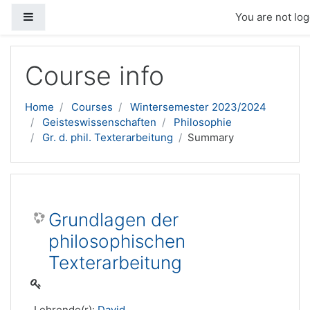
Side panel
You are not log
Skip to main content
Course info
Home
Courses
Wintersemester 2023/2024
Geisteswissenschaften
Philosophie
Gr. d. phil. Texterarbeitung
Summary
Grundlagen der
philosophischen
Texterarbeitung
Lehrende(r):
David