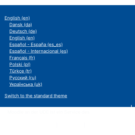
English ‎(en)‎
Dansk ‎(da)‎
Deutsch ‎(de)‎
English ‎(en)‎
Español - España ‎(es_es)‎
Español - Internacional ‎(es)‎
Français ‎(fr)‎
Polski ‎(pl)‎
Türkçe ‎(tr)‎
Русский ‎(ru)‎
Українська ‎(uk)‎
Switch to the standard theme
Moodle an der UDE ist ein Service des
ZIM
Datenschutzerklärung
|
Impressum
|
Kontakt