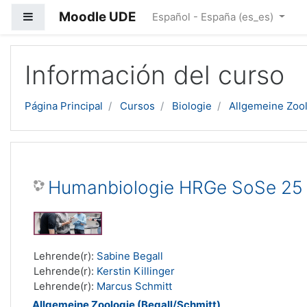
Moodle UDE
Panel lateral
Español - España ‎(es_es)‎
Salta al contenido principal
Información del curso
Página Principal
Cursos
Biologie
Allgemeine Zool
Humanbiologie HRGe SoSe 25
Lehrende(r):
Sabine Begall
Lehrende(r):
Kerstin Killinger
Lehrende(r):
Marcus Schmitt
Allgemeine Zoologie (Begall/Schmitt)