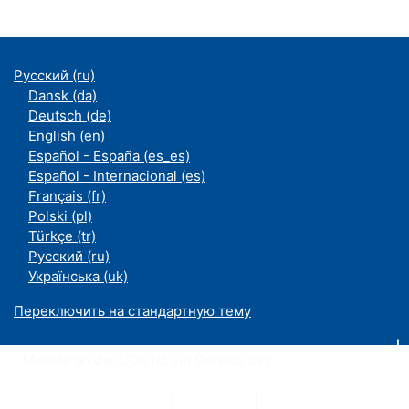
Русский ‎(ru)‎
Dansk ‎(da)‎
Deutsch ‎(de)‎
English ‎(en)‎
Español - España ‎(es_es)‎
Español - Internacional ‎(es)‎
Français ‎(fr)‎
Polski ‎(pl)‎
Türkçe ‎(tr)‎
Русский ‎(ru)‎
Українська ‎(uk)‎
Переключить на стандартную тему
Moodle an der UDE ist ein Service des
ZIM
Datenschutzerklärung
|
Impressum
|