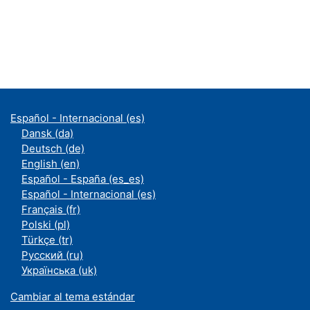
Español - Internacional ‎(es)‎
Dansk ‎(da)‎
Deutsch ‎(de)‎
English ‎(en)‎
Español - España ‎(es_es)‎
Español - Internacional ‎(es)‎
Français ‎(fr)‎
Polski ‎(pl)‎
Türkçe ‎(tr)‎
Русский ‎(ru)‎
Українська ‎(uk)‎
Cambiar al tema estándar