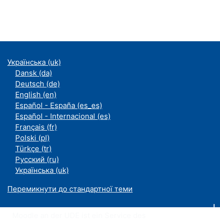
Українська ‎(uk)‎
Dansk ‎(da)‎
Deutsch ‎(de)‎
English ‎(en)‎
Español - España ‎(es_es)‎
Español - Internacional ‎(es)‎
Français ‎(fr)‎
Polski ‎(pl)‎
Türkçe ‎(tr)‎
Русский ‎(ru)‎
Українська ‎(uk)‎
Перемикнути до стандартної теми
Moodle an der UDE ist ein Service des