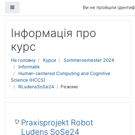
Бокова панель
Ви не пройшли ідентифі
Перейти до головного вмісту
Інформація про
курс
На головну
Курси
Sommersemester 2024
Informatik
Human-centered Computing and Cognitive
Science (HCCS)
RLudensSoSe24
Резюме
Praxisprojekt Robot
Ludens SoSe24