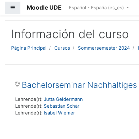
Moodle UDE
Panel lateral
Español - España ‎(es_es)‎
Salta al contenido principal
Información del curso
Página Principal
Cursos
Sommersemester 2024
Bachelorseminar Nachhaltige
Lehrende(r):
Jutta Geldermann
Lehrende(r):
Sebastian Schär
Lehrende(r):
Isabel Wiemer