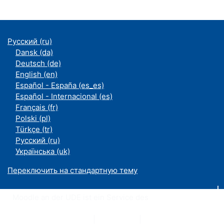
Русский ‎(ru)‎
Dansk ‎(da)‎
Deutsch ‎(de)‎
English ‎(en)‎
Español - España ‎(es_es)‎
Español - Internacional ‎(es)‎
Français ‎(fr)‎
Polski ‎(pl)‎
Türkçe ‎(tr)‎
Русский ‎(ru)‎
Українська ‎(uk)‎
Переключить на стандартную тему
Moodle an der UDE ist ein Service des
ZIM
Datenschutzerklärung
|
Impressum
|