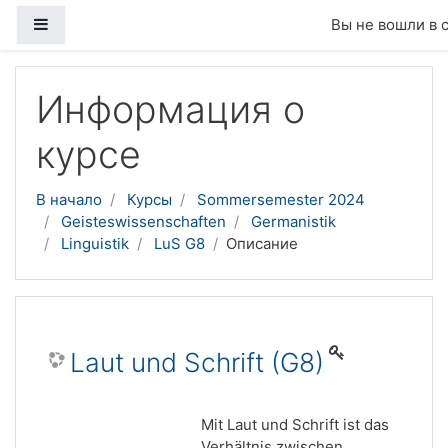
Боковая панель
Вы не вошли в 
Перейти к основному содержанию
Информация о
курсе
В начало
Курсы
Sommersemester 2024
Geisteswissenschaften
Germanistik
Linguistik
LuS G8
Описание
Laut und Schrift (G8)
Mit Laut und Schrift ist das
Verhältnis zwischen