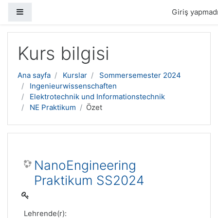
Yan panel
Giriş yapmadı
Ana içeriğe geç
Kurs bilgisi
Ana sayfa
Kurslar
Sommersemester 2024
Ingenieurwissenschaften
Elektrotechnik und Informationstechnik
NE Praktikum
Özet
NanoEngineering
Praktikum SS2024
Lehrende(r):