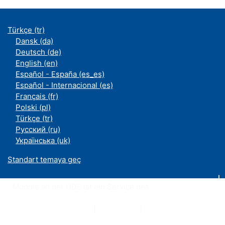
Türkçe ‎(tr)‎
Dansk ‎(da)‎
Deutsch ‎(de)‎
English ‎(en)‎
Español - España ‎(es_es)‎
Español - Internacional ‎(es)‎
Français ‎(fr)‎
Polski ‎(pl)‎
Türkçe ‎(tr)‎
Русский ‎(ru)‎
Українська ‎(uk)‎
Standart temaya geç
Moodle an der UDE ist ein Service des
ZIM
Datenschutzerklärung
|
Impressum
|
Kontakt