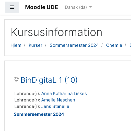
Moodle UDE
Sidepanel
Dansk ‎(da)‎
Gå til hovedindhold
Kursusinformation
Hjem
Kurser
Sommersemester 2024
Chemie
BinDigitaL 1 (10)
Lehrende(r):
Anna Katharina Liskes
Lehrende(r):
Amelie Neschen
Lehrende(r):
Jens Stanelle
Sommersemester 2024