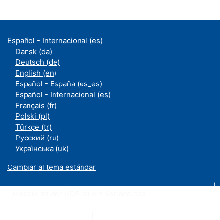
Español - Internacional ‎(es)‎
Dansk ‎(da)‎
Deutsch ‎(de)‎
English ‎(en)‎
Español - España ‎(es_es)‎
Español - Internacional ‎(es)‎
Français ‎(fr)‎
Polski ‎(pl)‎
Türkçe ‎(tr)‎
Русский ‎(ru)‎
Українська ‎(uk)‎
Cambiar al tema estándar
Moodle an der UDE ist ein Service des
ZIM
Datenschutzerklärung
|
Impressum
|