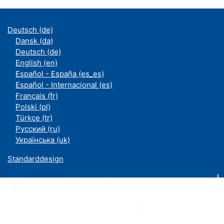
Deutsch ‎(de)‎
Dansk ‎(da)‎
Deutsch ‎(de)‎
English ‎(en)‎
Español - España ‎(es_es)‎
Español - Internacional ‎(es)‎
Français ‎(fr)‎
Polski ‎(pl)‎
Türkçe ‎(tr)‎
Русский ‎(ru)‎
Українська ‎(uk)‎
Standarddesign
Moodle an der UDE ist ein Service des
ZIM
Datenschutzerklärung
|
Impressum
|
Kontakt