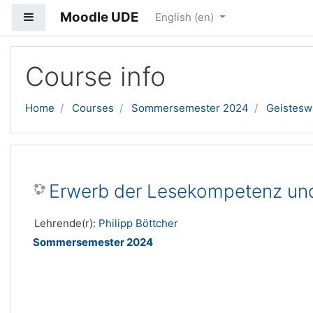
Moodle UDE
Side panel
English ‎(en)‎
Skip to main content
Course info
Home
Courses
Sommersemester 2024
Geistesw
Erwerb der Lesekompetenz und
Lehrende(r):
Philipp Böttcher
Sommersemester 2024