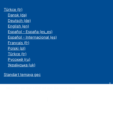
Türkçe ‎(tr)‎
Dansk ‎(da)‎
Deutsch ‎(de)‎
English ‎(en)‎
Español - España ‎(es_es)‎
Español - Internacional ‎(es)‎
Français ‎(fr)‎
Polski ‎(pl)‎
Türkçe ‎(tr)‎
Русский ‎(ru)‎
Українська ‎(uk)‎
Standart temaya geç
Moodle an der UDE ist ein Service des
ZIM
Datenschutzerklärung
|
Impressum
|
Kontakt