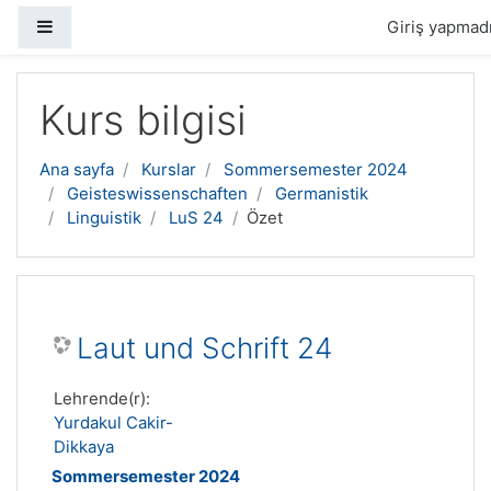
Yan panel
Giriş yapmadı
Ana içeriğe geç
Kurs bilgisi
Ana sayfa
Kurslar
Sommersemester 2024
Geisteswissenschaften
Germanistik
Linguistik
LuS 24
Özet
Laut und Schrift 24
Lehrende(r):
Yurdakul Cakir-
Dikkaya
Sommersemester 2024