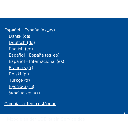
Español - España ‎(es_es)‎
Dansk ‎(da)‎
Deutsch ‎(de)‎
English ‎(en)‎
Español - España ‎(es_es)‎
Español - Internacional ‎(es)‎
Français ‎(fr)‎
Polski ‎(pl)‎
Türkçe ‎(tr)‎
Русский ‎(ru)‎
Українська ‎(uk)‎
Cambiar al tema estándar
Moodle an der UDE ist ein Service des
ZIM