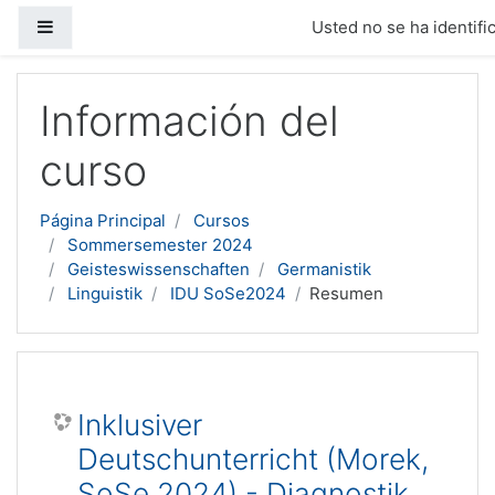
Panel lateral
Usted no se ha identific
Salta al contenido principal
Información del
curso
Página Principal
Cursos
Sommersemester 2024
Geisteswissenschaften
Germanistik
Linguistik
IDU SoSe2024
Resumen
Inklusiver
Deutschunterricht (Morek,
SoSe 2024) - Diagnostik