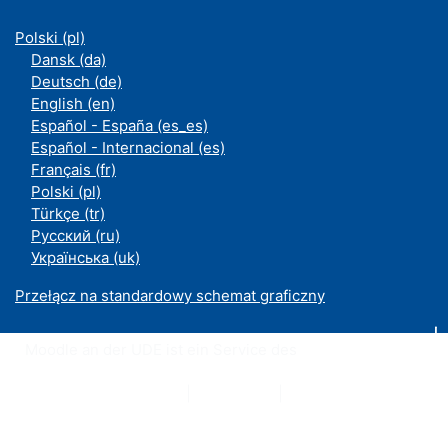
Polski ‎(pl)‎
Dansk ‎(da)‎
Deutsch ‎(de)‎
English ‎(en)‎
Español - España ‎(es_es)‎
Español - Internacional ‎(es)‎
Français ‎(fr)‎
Polski ‎(pl)‎
Türkçe ‎(tr)‎
Русский ‎(ru)‎
Українська ‎(uk)‎
Przełącz na standardowy schemat graficzny
Moodle an der UDE ist ein Service des
ZIM
Datenschutzerklärung
|
Impressum
|
Kontakt