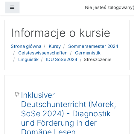
Panel boczny
Nie jesteś zalogowany(
Przejdź do głównej zawartości
Informacje o kursie
Strona główna
Kursy
Sommersemester 2024
Geisteswissenschaften
Germanistik
Linguistik
IDU SoSe2024
Streszczenie
Inklusiver
Deutschunterricht (Morek,
SoSe 2024) - Diagnostik
und Förderung in der
Domäne Lesen