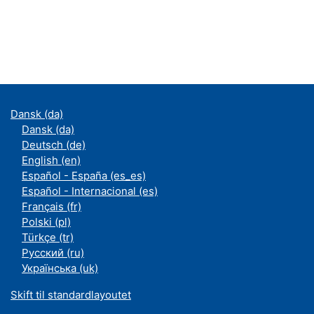
Dansk ‎(da)‎
Dansk ‎(da)‎
Deutsch ‎(de)‎
English ‎(en)‎
Español - España ‎(es_es)‎
Español - Internacional ‎(es)‎
Français ‎(fr)‎
Polski ‎(pl)‎
Türkçe ‎(tr)‎
Русский ‎(ru)‎
Українська ‎(uk)‎
Skift til standardlayoutet