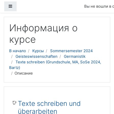
Боковая панель
Вы не вошли в 
Перейти к основному содержанию
Информация о
курсе
В начало
Курсы
Sommersemester 2024
Geisteswissenschaften
Germanistik
Texte schreiben (Grundschule, MA, SoSe 2024,
Bartz)
Описание
Texte schreiben und
überarbeiten