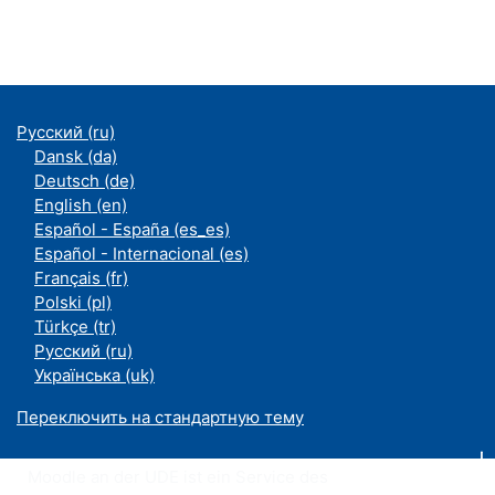
Русский ‎(ru)‎
Dansk ‎(da)‎
Deutsch ‎(de)‎
English ‎(en)‎
Español - España ‎(es_es)‎
Español - Internacional ‎(es)‎
Français ‎(fr)‎
Polski ‎(pl)‎
Türkçe ‎(tr)‎
Русский ‎(ru)‎
Українська ‎(uk)‎
Переключить на стандартную тему
Moodle an der UDE ist ein Service des