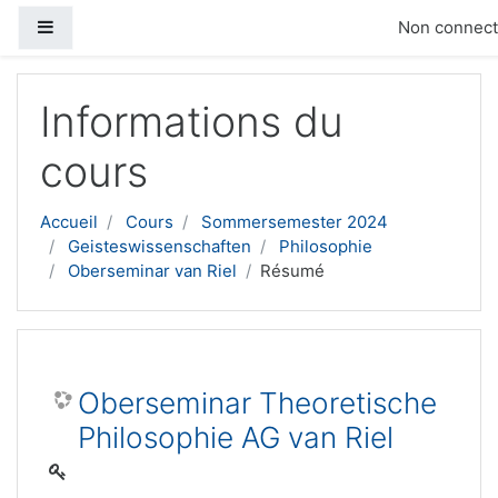
Panneau latéral
Non connecté
Passer au contenu principal
Informations du
cours
Accueil
Cours
Sommersemester 2024
Geisteswissenschaften
Philosophie
Oberseminar van Riel
Résumé
Oberseminar Theoretische
Philosophie AG van Riel