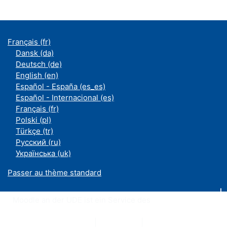
Français ‎(fr)‎
Dansk ‎(da)‎
Deutsch ‎(de)‎
English ‎(en)‎
Español - España ‎(es_es)‎
Español - Internacional ‎(es)‎
Français ‎(fr)‎
Polski ‎(pl)‎
Türkçe ‎(tr)‎
Русский ‎(ru)‎
Українська ‎(uk)‎
Passer au thème standard
Moodle an der UDE ist ein Service des
ZIM
Datenschutzerklärung
|
Impressum
|