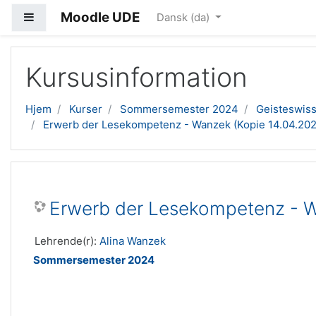
Moodle UDE
Sidepanel
Dansk ‎(da)‎
Gå til hovedindhold
Kursusinformation
Hjem
Kurser
Sommersemester 2024
Geisteswis
Erwerb der Lesekompetenz - Wanzek (Kopie 14.04.2023
Erwerb der Lesekompetenz - 
Lehrende(r):
Alina Wanzek
Sommersemester 2024