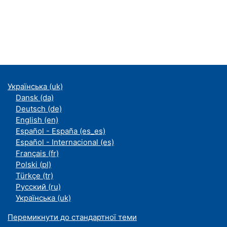
Українська ‎(uk)‎
Dansk ‎(da)‎
Deutsch ‎(de)‎
English ‎(en)‎
Español - España ‎(es_es)‎
Español - Internacional ‎(es)‎
Français ‎(fr)‎
Polski ‎(pl)‎
Türkçe ‎(tr)‎
Русский ‎(ru)‎
Українська ‎(uk)‎
Перемикнути до стандартної теми