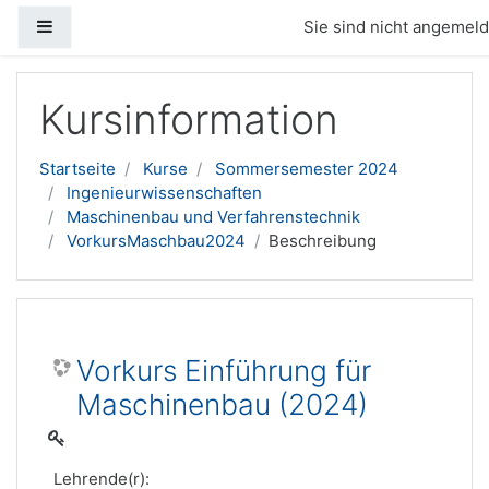
Website-Übersicht
Sie sind nicht angemelde
Zum Hauptinhalt
Kursinformation
Startseite
Kurse
Sommersemester 2024
Ingenieurwissenschaften
Maschinenbau und Verfahrenstechnik
VorkursMaschbau2024
Beschreibung
Vorkurs Einführung für
Maschinenbau (2024)
Lehrende(r):