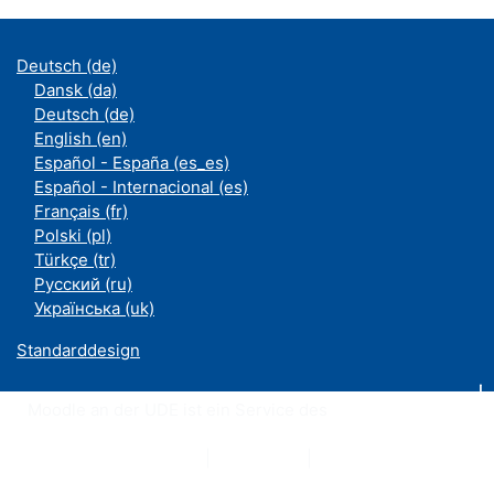
Deutsch ‎(de)‎
Dansk ‎(da)‎
Deutsch ‎(de)‎
English ‎(en)‎
Español - España ‎(es_es)‎
Español - Internacional ‎(es)‎
Français ‎(fr)‎
Polski ‎(pl)‎
Türkçe ‎(tr)‎
Русский ‎(ru)‎
Українська ‎(uk)‎
Standarddesign
Moodle an der UDE ist ein Service des
ZIM
Datenschutzerklärung
|
Impressum
|
Kontakt