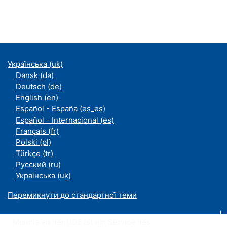
Українська ‎(uk)‎
Dansk ‎(da)‎
Deutsch ‎(de)‎
English ‎(en)‎
Español - España ‎(es_es)‎
Español - Internacional ‎(es)‎
Français ‎(fr)‎
Polski ‎(pl)‎
Türkçe ‎(tr)‎
Русский ‎(ru)‎
Українська ‎(uk)‎
Перемикнути до стандартної теми
Moodle an der UDE ist ein Service des