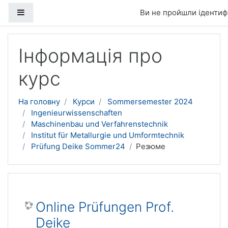
Бокова панель
Ви не пройшли ідентифі
Перейти до головного вмісту
Інформація про
курс
На головну
Курси
Sommersemester 2024
Ingenieurwissenschaften
Maschinenbau und Verfahrenstechnik
Institut für Metallurgie und Umformtechnik
Prüfung Deike Sommer24
Резюме
Online Prüfungen Prof.
Deike