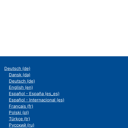
Deutsch ‎(de)‎
Dansk ‎(da)‎
Deutsch ‎(de)‎
English ‎(en)‎
Español - España ‎(es_es)‎
Español - Internacional ‎(es)‎
Français ‎(fr)‎
Polski ‎(pl)‎
Türkçe ‎(tr)‎
Русский ‎(ru)‎