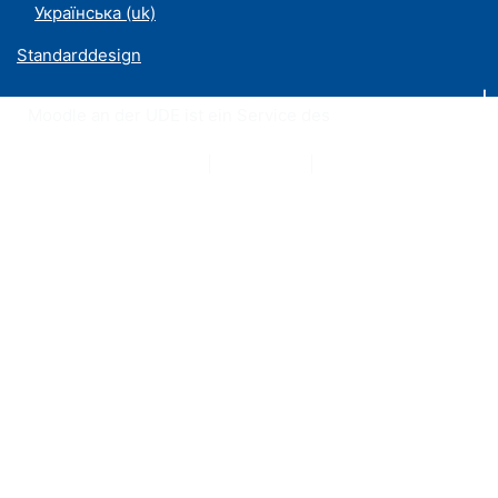
Українська ‎(uk)‎
Standarddesign
Moodle an der UDE ist ein Service des
ZIM
Datenschutzerklärung
|
Impressum
|
Kontakt