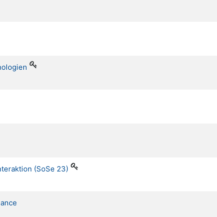
nologien
nteraktion (SoSe 23)
lance