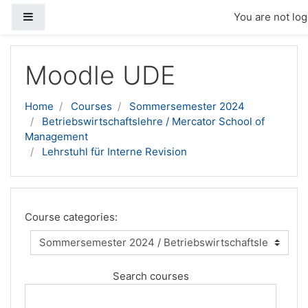
Side panel
You are not log
Skip to main content
Moodle UDE
Home
Courses
Sommersemester 2024
Betriebswirtschaftslehre / Mercator School of
Management
Lehrstuhl für Interne Revision
Course categories:
Search courses