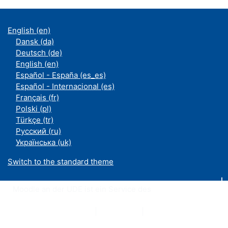
English ‎(en)‎
Dansk ‎(da)‎
Deutsch ‎(de)‎
English ‎(en)‎
Español - España ‎(es_es)‎
Español - Internacional ‎(es)‎
Français ‎(fr)‎
Polski ‎(pl)‎
Türkçe ‎(tr)‎
Русский ‎(ru)‎
Українська ‎(uk)‎
Switch to the standard theme
Moodle an der UDE ist ein Service des
ZIM
Datenschutzerklärung
|
Impressum
|
Kontakt