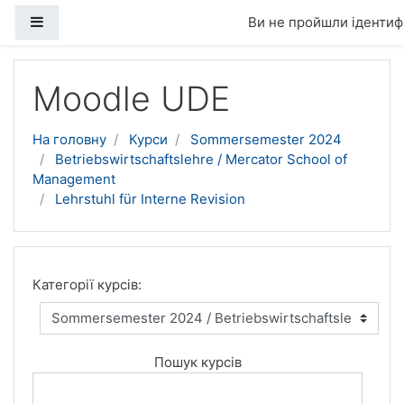
Бокова панель
Ви не пройшли ідентифі
Перейти до головного вмісту
Moodle UDE
На головну
Курси
Sommersemester 2024
Betriebswirtschaftslehre / Mercator School of
Management
Lehrstuhl für Interne Revision
Категорії курсів:
Пошук курсів