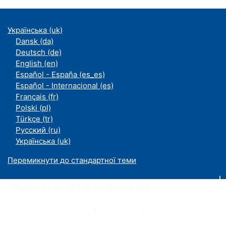
Українська ‎(uk)‎
Dansk ‎(da)‎
Deutsch ‎(de)‎
English ‎(en)‎
Español - España ‎(es_es)‎
Español - Internacional ‎(es)‎
Français ‎(fr)‎
Polski ‎(pl)‎
Türkçe ‎(tr)‎
Русский ‎(ru)‎
Українська ‎(uk)‎
Перемикнути до стандартної теми
Moodle an der UDE ist ein Service des
ZIM
Datenschutzerklärung
|
Impressum
|
Kontakt