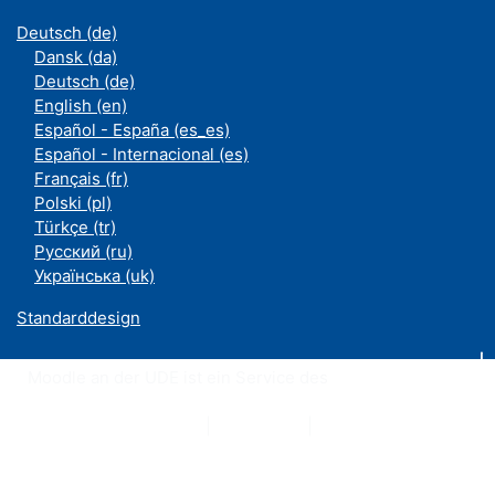
Deutsch ‎(de)‎
Dansk ‎(da)‎
Deutsch ‎(de)‎
English ‎(en)‎
Español - España ‎(es_es)‎
Español - Internacional ‎(es)‎
Français ‎(fr)‎
Polski ‎(pl)‎
Türkçe ‎(tr)‎
Русский ‎(ru)‎
Українська ‎(uk)‎
Standarddesign
Moodle an der UDE ist ein Service des
ZIM
Datenschutzerklärung
|
Impressum
|
Kontakt