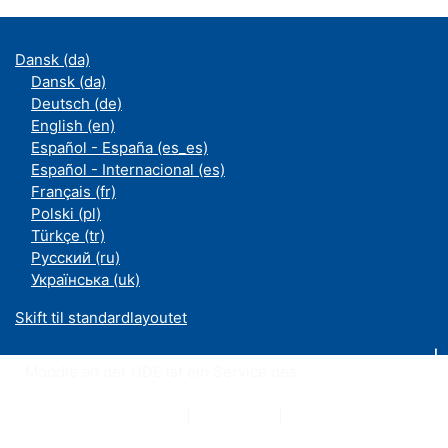
Dansk ‎(da)‎
Dansk ‎(da)‎
Deutsch ‎(de)‎
English ‎(en)‎
Español - España ‎(es_es)‎
Español - Internacional ‎(es)‎
Français ‎(fr)‎
Polski ‎(pl)‎
Türkçe ‎(tr)‎
Русский ‎(ru)‎
Українська ‎(uk)‎
Skift til standardlayoutet
Moodle an der UDE ist ein Service des
ZIM
Datenschutzerklärung
|
Impressum
|
Kontakt