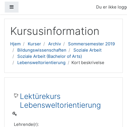
Sidepanel
Du er ikke logge
Gå til hovedindhold
Kursusinformation
Hjem
Kurser
Archiv
Sommersemester 2019
Bildungswissenschaften
Soziale Arbeit
Soziale Arbeit (Bachelor of Arts)
Lebensweltorientierung
Kort beskrivelse
Lektürekurs
Lebensweltorientierung
Lehrende(r):