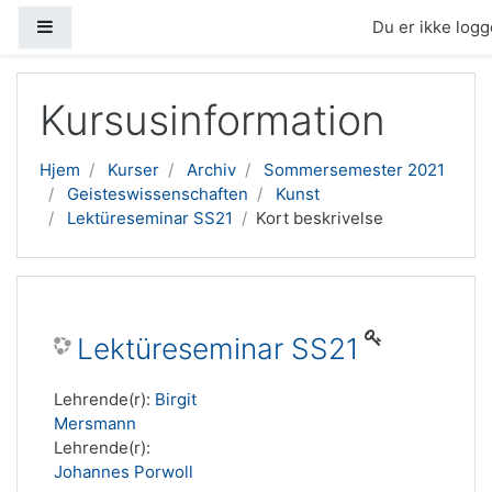
Sidepanel
Du er ikke logge
Gå til hovedindhold
Kursusinformation
Hjem
Kurser
Archiv
Sommersemester 2021
Geisteswissenschaften
Kunst
Lektüreseminar SS21
Kort beskrivelse
Lektüreseminar SS21
Lehrende(r):
Birgit
Mersmann
Lehrende(r):
Johannes Porwoll