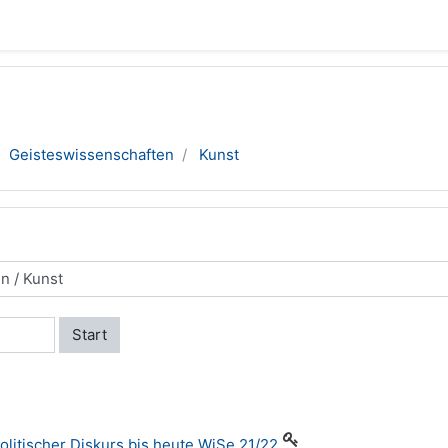
Geisteswissenschaften
Kunst
Start
olitischer Diskurs bis heute WiSe 21/22