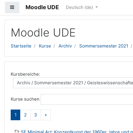
Moodle UDE
Website-Übersicht
Deutsch ‎(de)‎
Zum Hauptinhalt
Moodle UDE
Startseite
Kurse
Archiv
Sommersemester 2021
Kursbereiche:
Kurse suchen
(aktuell)
Weiter
1
2
3
»
SE Minimal Art: Konzeptkunst der 1960er Jahre und p