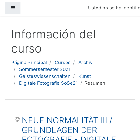
Panel lateral
Usted no se ha identific
Salta al contenido principal
Información del
curso
Página Principal
Cursos
Archiv
Sommersemester 2021
Geisteswissenschaften
Kunst
Digitale Fotografie SoSe21
Resumen
NEUE NORMALITÄT III /
GRUNDLAGEN DER
FOTOGRAFIE - DIGITALE