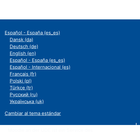
Español - España ‎(es_es)‎
Dansk ‎(da)‎
Deutsch ‎(de)‎
English ‎(en)‎
Español - España ‎(es_es)‎
Español - Internacional ‎(es)‎
Français ‎(fr)‎
Polski ‎(pl)‎
Türkçe ‎(tr)‎
Русский ‎(ru)‎
Українська ‎(uk)‎
Cambiar al tema estándar
Moodle an der UDE ist ein Service des
ZIM