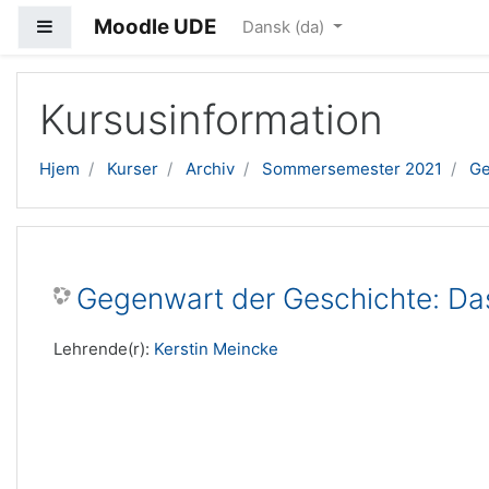
Moodle UDE
Sidepanel
Dansk ‎(da)‎
Gå til hovedindhold
Kursusinformation
Hjem
Kurser
Archiv
Sommersemester 2021
Ge
Gegenwart der Geschichte: Das
Lehrende(r):
Kerstin Meincke