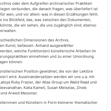
Archivs oder dem Aufgreifen archivarischer Praktiken
nliegen verbunden, die danach fragen, was überliefert ist
r wen, und vor allem: was in diesen Erzählungen fehlt.
s ins Blickfeld, das, was zwischen den Dokumenten,
 könnte, die wir sehen, die uns zugänglich sind, ebenso
verwalten.
rschiedlichen Dimensionen des Archivs,
en Kunst, befassen. Anhand ausgewählter
t werden, welche Funktion(en) künstlerische Arbeiten im
innerungspraktiken einnehmen und zu einer Umordnung
tragen können.
nstlerischen Position gewidmet, die von der Lektüre
nkiert wird. Auseinandersetzen werden wir uns u.a. mit
Latoya Ruby Frazier, der Atlas Group um Walid Raad und
Jeevanathan, Katia Kameli, Susan Meiselas, Zineb
n und Arwed Messmer.
stlerinnen und Künstlern in Form kleinerer thematischer