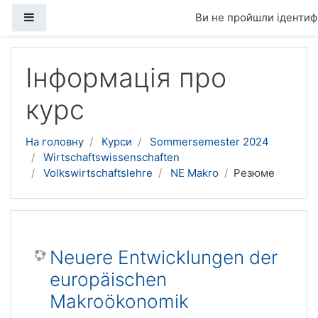
Бокова панель
Ви не пройшли ідентифі
Перейти до головного вмісту
Інформація про
курс
На головну
Курси
Sommersemester 2024
Wirtschaftswissenschaften
Volkswirtschaftslehre
NE Makro
Резюме
Neuere Entwicklungen der
europäischen
Makroökonomik