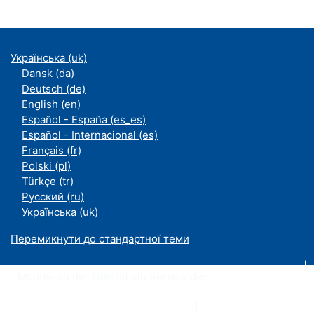
Українська ‎(uk)‎
Dansk ‎(da)‎
Deutsch ‎(de)‎
English ‎(en)‎
Español - España ‎(es_es)‎
Español - Internacional ‎(es)‎
Français ‎(fr)‎
Polski ‎(pl)‎
Türkçe ‎(tr)‎
Русский ‎(ru)‎
Українська ‎(uk)‎
Перемикнути до стандартної теми
Moodle an der UDE ist ein Service des
ZIM
Datenschutzerklärung
|
Impressum
|