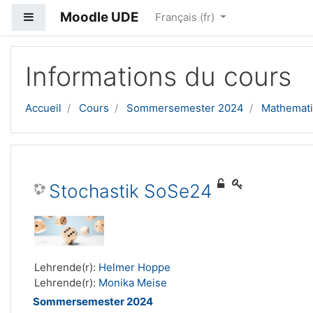
Moodle UDE
Panneau latéral
Français ‎(fr)‎
Passer au contenu principal
Informations du cours
Accueil
Cours
Sommersemester 2024
Mathemati
Stochastik SoSe24
Lehrende(r):
Helmer Hoppe
Lehrende(r):
Monika Meise
Sommersemester 2024