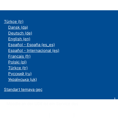
Türkçe ‎(tr)‎
Dansk ‎(da)‎
Deutsch ‎(de)‎
English ‎(en)‎
Español - España ‎(es_es)‎
Español - Internacional ‎(es)‎
Français ‎(fr)‎
Polski ‎(pl)‎
Türkçe ‎(tr)‎
Русский ‎(ru)‎
Українська ‎(uk)‎
Standart temaya geç
Moodle an der UDE ist ein Service des
ZIM
Datenschutzerklärung
|
Impressum
|