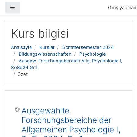
Yan panel
Giriş yapmadı
Ana içeriğe geç
Kurs bilgisi
Ana sayfa
Kurslar
Sommersemester 2024
Bildungswissenschaften
Psychologie
Ausgew. Forschungsbereich Allg. Psychologie I,
SoSe24 Gr.1
Özet
Ausgewählte
Forschungsbereiche der
Allgemeinen Psychologie I,