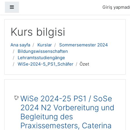
Yan panel
Giriş yapmadı
Ana içeriğe geç
Kurs bilgisi
Ana sayfa
Kurslar
Sommersemester 2024
Bildungswissenschaften
Lehramtsstudiengänge
WiSe-2024-5_PS1_Schäfer
Özet
WiSe 2024-25 PS1 / SoSe
2024 N2 Vorbereitung und
Begleitung des
Praxissemesters, Caterina