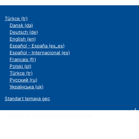
Türkçe ‎(tr)‎
Dansk ‎(da)‎
Deutsch ‎(de)‎
English ‎(en)‎
Español - España ‎(es_es)‎
Español - Internacional ‎(es)‎
Français ‎(fr)‎
Polski ‎(pl)‎
Türkçe ‎(tr)‎
Русский ‎(ru)‎
Українська ‎(uk)‎
Standart temaya geç
Moodle an der UDE ist ein Service des
ZIM
Datenschutzerklärung
|
Impressum
|
Kontakt