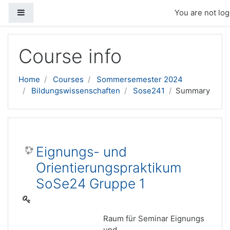
Side panel
You are not log
Skip to main content
Course info
Home
Courses
Sommersemester 2024
Bildungswissenschaften
Sose241
Summary
Eignungs- und
Orientierungspraktikum
SoSe24 Gruppe 1
Raum für Seminar Eignungs
und