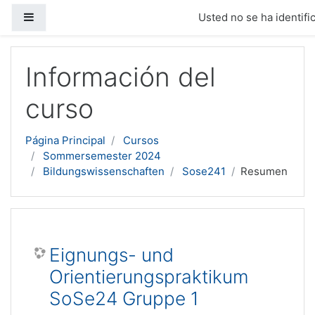
Panel lateral
Usted no se ha identific
Salta al contenido principal
Información del
curso
Página Principal
Cursos
Sommersemester 2024
Bildungswissenschaften
Sose241
Resumen
Eignungs- und
Orientierungspraktikum
SoSe24 Gruppe 1