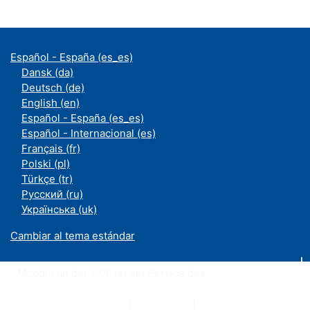
Español - España ‎(es_es)‎
Dansk ‎(da)‎
Deutsch ‎(de)‎
English ‎(en)‎
Español - España ‎(es_es)‎
Español - Internacional ‎(es)‎
Français ‎(fr)‎
Polski ‎(pl)‎
Türkçe ‎(tr)‎
Русский ‎(ru)‎
Українська ‎(uk)‎
Cambiar al tema estándar
Moodle an der UDE ist ein Service des
ZIM
Datenschutzerklärung
|
Impressum
|