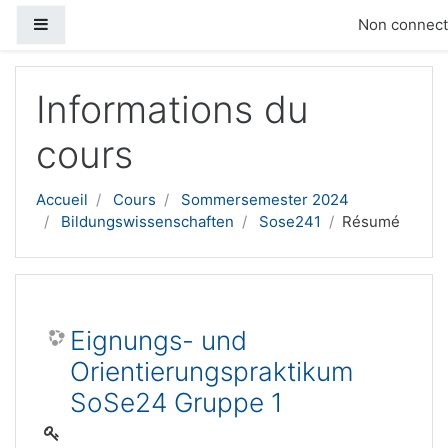
Panneau latéral
Non connecté
Passer au contenu principal
Informations du
cours
Accueil
Cours
Sommersemester 2024
Bildungswissenschaften
Sose241
Résumé
Eignungs- und
Orientierungspraktikum
SoSe24 Gruppe 1