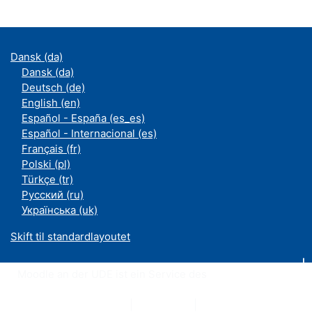
Dansk ‎(da)‎
Dansk ‎(da)‎
Deutsch ‎(de)‎
English ‎(en)‎
Español - España ‎(es_es)‎
Español - Internacional ‎(es)‎
Français ‎(fr)‎
Polski ‎(pl)‎
Türkçe ‎(tr)‎
Русский ‎(ru)‎
Українська ‎(uk)‎
Skift til standardlayoutet
Moodle an der UDE ist ein Service des
ZIM
Datenschutzerklärung
|
Impressum
|