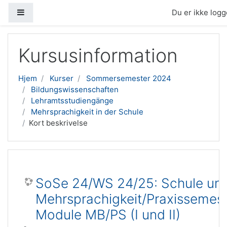
Sidepanel
Du er ikke logge
Gå til hovedindhold
Kursusinformation
Hjem
Kurser
Sommersemester 2024
Bildungswissenschaften
Lehramtsstudiengänge
Mehrsprachigkeit in der Schule
Kort beskrivelse
SoSe 24/WS 24/25: Schule un
Mehrsprachigkeit/Praxissemest
Module MB/PS (I und II)