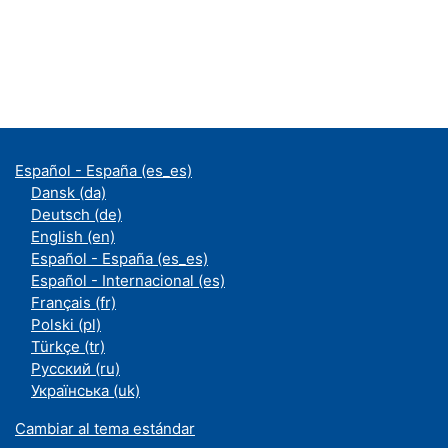
Español - España ‎(es_es)‎
Dansk ‎(da)‎
Deutsch ‎(de)‎
English ‎(en)‎
Español - España ‎(es_es)‎
Español - Internacional ‎(es)‎
Français ‎(fr)‎
Polski ‎(pl)‎
Türkçe ‎(tr)‎
Русский ‎(ru)‎
Українська ‎(uk)‎
Cambiar al tema estándar