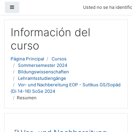
Panel lateral
Usted no se ha identific
Salta al contenido principal
Información del
curso
Página Principal
Cursos
Sommersemester 2024
Bildungswissenschaften
Lehramtsstudiengänge
Vor- und Nachbereitung EOP - Suttkus GS/Sopäd
(Di 14-16) SoSe 2024
Resumen