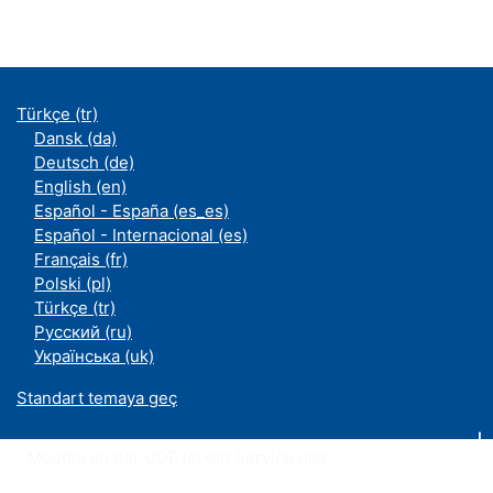
Türkçe ‎(tr)‎
Dansk ‎(da)‎
Deutsch ‎(de)‎
English ‎(en)‎
Español - España ‎(es_es)‎
Español - Internacional ‎(es)‎
Français ‎(fr)‎
Polski ‎(pl)‎
Türkçe ‎(tr)‎
Русский ‎(ru)‎
Українська ‎(uk)‎
Standart temaya geç
Moodle an der UDE ist ein Service des
ZIM