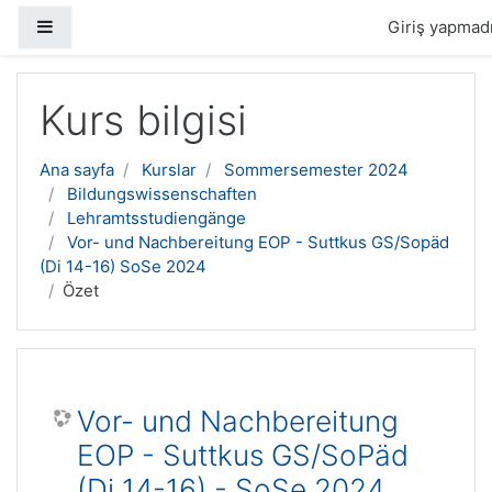
Yan panel
Giriş yapmadı
Ana içeriğe geç
Kurs bilgisi
Ana sayfa
Kurslar
Sommersemester 2024
Bildungswissenschaften
Lehramtsstudiengänge
Vor- und Nachbereitung EOP - Suttkus GS/Sopäd
(Di 14-16) SoSe 2024
Özet
Vor- und Nachbereitung
EOP - Suttkus GS/SoPäd
(Di 14-16) - SoSe 2024