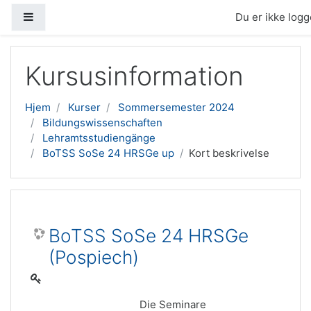
Sidepanel
Du er ikke logge
Gå til hovedindhold
Kursusinformation
Hjem
Kurser
Sommersemester 2024
Bildungswissenschaften
Lehramtsstudiengänge
BoTSS SoSe 24 HRSGe up
Kort beskrivelse
BoTSS SoSe 24 HRSGe
(Pospiech)
Die Seminare