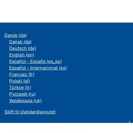
Dansk ‎(da)‎
Dansk ‎(da)‎
Deutsch ‎(de)‎
English ‎(en)‎
Español - España ‎(es_es)‎
Español - Internacional ‎(es)‎
Français ‎(fr)‎
Polski ‎(pl)‎
Türkçe ‎(tr)‎
Русский ‎(ru)‎
Українська ‎(uk)‎
Skift til standardlayoutet
Moodle an der UDE ist ein Service des