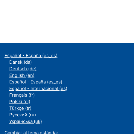
Español - España ‎(es_es)‎
Dansk ‎(da)‎
Deutsch ‎(de)‎
English ‎(en)‎
Español - España ‎(es_es)‎
Español - Internacional ‎(es)‎
Français ‎(fr)‎
Polski ‎(pl)‎
Türkçe ‎(tr)‎
Русский ‎(ru)‎
Українська ‎(uk)‎
Cambiar al tema estándar