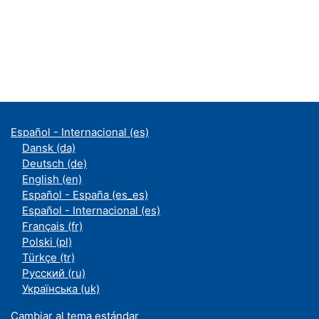
Español - Internacional ‎(es)‎
Dansk ‎(da)‎
Deutsch ‎(de)‎
English ‎(en)‎
Español - España ‎(es_es)‎
Español - Internacional ‎(es)‎
Français ‎(fr)‎
Polski ‎(pl)‎
Türkçe ‎(tr)‎
Русский ‎(ru)‎
Українська ‎(uk)‎
Cambiar al tema estándar