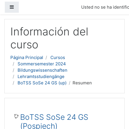
Panel lateral
Usted no se ha identific
Salta al contenido principal
Información del
curso
Página Principal
Cursos
Sommersemester 2024
Bildungswissenschaften
Lehramtsstudiengänge
BoTSS SoSe 24 GS (up)
Resumen
BoTSS SoSe 24 GS
(Pospiech)