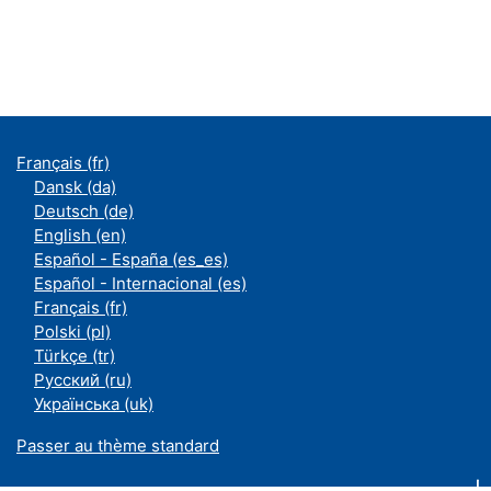
Français ‎(fr)‎
Dansk ‎(da)‎
Deutsch ‎(de)‎
English ‎(en)‎
Español - España ‎(es_es)‎
Español - Internacional ‎(es)‎
Français ‎(fr)‎
Polski ‎(pl)‎
Türkçe ‎(tr)‎
Русский ‎(ru)‎
Українська ‎(uk)‎
Passer au thème standard