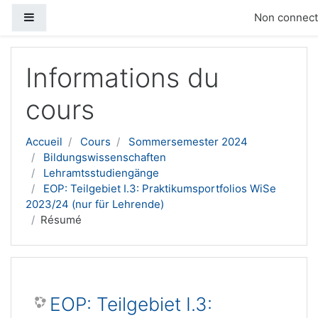
Panneau latéral
Non connecté
Passer au contenu principal
Informations du
cours
Accueil
Cours
Sommersemester 2024
Bildungswissenschaften
Lehramtsstudiengänge
EOP: Teilgebiet I.3: Praktikumsportfolios WiSe
2023/24 (nur für Lehrende)
Résumé
EOP: Teilgebiet I.3: