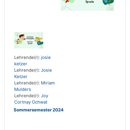
Lehrende(r):
josie
ketzer
Lehrende(r):
Josie
Ketzer
Lehrende(r):
Miriam
Mulders
Lehrende(r):
Joy
Cortnay Ochwat
Sommersemester 2024