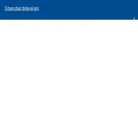
Standarddesign
Moodle an der UDE ist ein Service des
ZIM
Datenschutzerklärung
|
Impressum
|
Kontakt