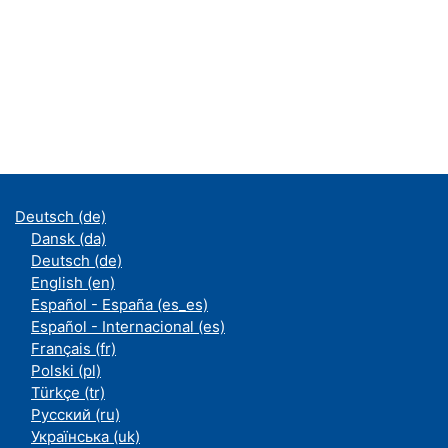
Deutsch ‎(de)‎
Dansk ‎(da)‎
Deutsch ‎(de)‎
English ‎(en)‎
Español - España ‎(es_es)‎
Español - Internacional ‎(es)‎
Français ‎(fr)‎
Polski ‎(pl)‎
Türkçe ‎(tr)‎
Русский ‎(ru)‎
Українська ‎(uk)‎