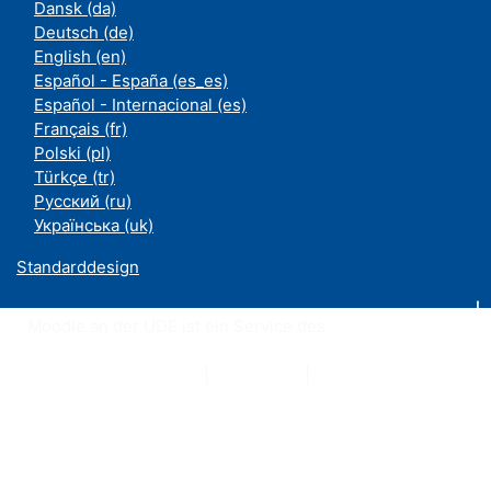
Dansk ‎(da)‎
Deutsch ‎(de)‎
English ‎(en)‎
Español - España ‎(es_es)‎
Español - Internacional ‎(es)‎
Français ‎(fr)‎
Polski ‎(pl)‎
Türkçe ‎(tr)‎
Русский ‎(ru)‎
Українська ‎(uk)‎
Standarddesign
Moodle an der UDE ist ein Service des
ZIM
Datenschutzerklärung
|
Impressum
|
Kontakt